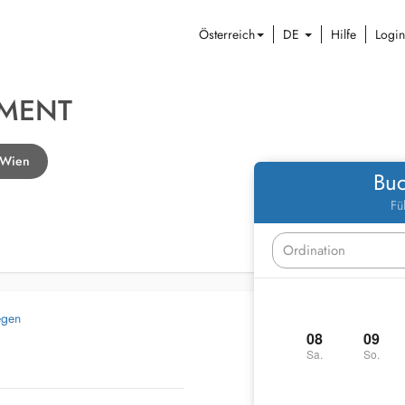
Österreich
DE
Hilfe
Login
EMENT
n Wien
Buc
Fü
egen
08
09
Sa.
So.