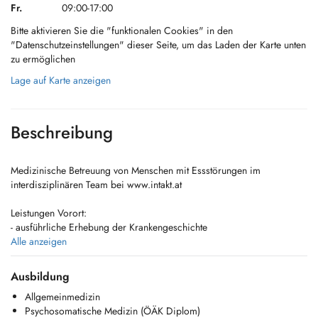
Fr.
09:00-17:00
Bitte aktivieren Sie die "funktionalen Cookies" in den
"Datenschutzeinstellungen" dieser Seite, um das Laden der Karte unten
zu ermöglichen
Lage auf Karte anzeigen
Beschreibung
Medizinische Betreuung von Menschen mit Essstörungen im
interdisziplinären Team bei www.intakt.at
Leistungen Vorort:
- ausführliche Erhebung der Krankengeschichte
- körperliche Untersuchung
Alle anzeigen
- Körperzusammensetzung mittels BIA-Messung
- Überweisung ins Labor und weiterführende Untersuchungen
Ausbildung
(Knochendichtemessung, Ultraschall, Magen-Darm-Spiegelung, MRT
Allgemeinmedizin
etc.), ggf. Überweisung an stationäre Einrichtungen
Psychosomatische Medizin (ÖÄK Diplom)
- Befundbesprechung