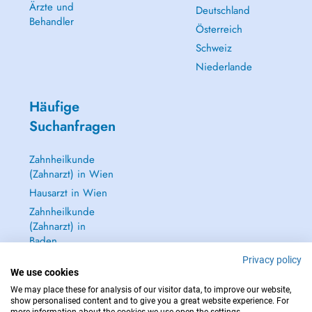
Ärzte und
Deutschland
Behandler
Österreich
Schweiz
Niederlande
Häufige
Suchanfragen
Zahnheilkunde
(Zahnarzt) in Wien
Hausarzt in Wien
Zahnheilkunde
(Zahnarzt) in
Baden
Dermatologie
Privacy policy
We use cookies
(Hautarzt) in Baden
We may place these for analysis of our visitor data, to improve our website,
Alle anzeigen →
show personalised content and to give you a great website experience. For