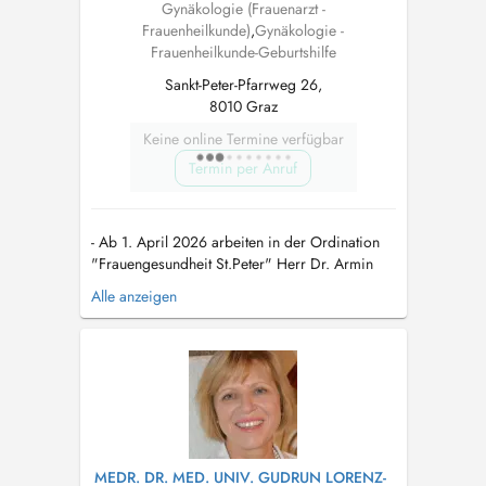
Gynäkologie (Frauenarzt -
Frauenheilkunde)
,
Gynäkologie -
Frauenheilkunde-Geburtshilfe
Sankt-Peter-Pfarrweg 26,
8010 Graz
Keine online Termine verfügbar
Termin per Anruf
- Ab 1. April 2026 arbeiten in der Ordination
"Frauengesundheit St.Peter" Herr Dr. Armin
Breinl und seine Tochter Fr. Dr. Ina Suppan
Alle anzeigen
gemeinsam. Fr. Dr. Suppan wird vornehmlich
am Vormittag in der Ordination sein und Herr
Dr. Breinl nachmittags, beide auf
Wahlarztbasis. - Vorerst ist Dr. Breinl ...
MEDR. DR. MED. UNIV. GUDRUN LORENZ-