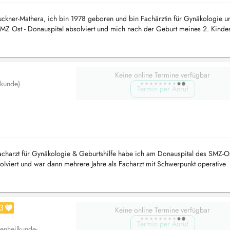
uckner-Mathera, ich bin 1978 geboren und bin Fachärztin für Gynäkologie u
SMZ Ost - Donauspital absolviert und mich nach der Geburt meines 2. Kinde
eruflichen ...
Keine online Termine verfügbar
lkunde)
Termin per Anruf
acharzt für Gynäkologie & Geburtshilfe habe ich am Donauspital des SMZ-O
lviert und war dann mehrere Jahre als Facharzt mit Schwerpunkt operative
ig. Neben mein...
3
Keine online Termine verfügbar
Termin per Anruf
enheilkunde-