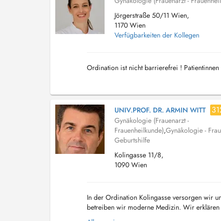
Gynäkologie (Frauenarzt - Frauenhei
Jörgerstraße 50/11 Wien,
1170 Wien
Verfügbarkeiten der Kollegen
Ordination ist nicht barrierefrei ! Patientinne
31
UNIV.PROF. DR. ARMIN WITT
Gynäkologie (Frauenarzt -
Frauenheilkunde)
,
Gynäkologie - Frau
Geburtshilfe
Kolingasse 11/8,
1090 Wien
In der Ordination Kolingasse versorgen wir u
betreiben wir moderne Medizin. Wir erklären 
Erleben Sie den Unterschied der Wahlarzt-Phi