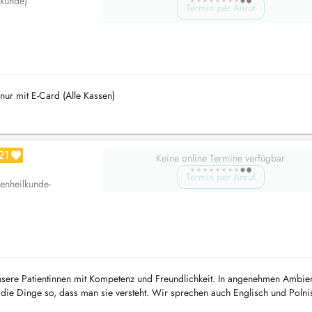
lkunde)
Termin per Anruf
n nur mit E-Card (Alle Kassen)
21
Keine online Termine verfügbar
Termin per Anruf
enheilkunde-
nsere Patientinnen mit Kompetenz und Freundlichkeit. In angenehmen Ambie
die Dinge so, dass man sie versteht. Wir sprechen auch Englisch und Polni
losophie! W...