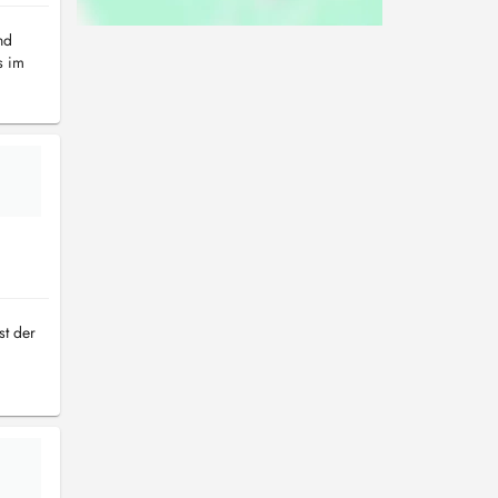
nd
s im
st der