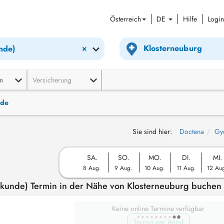
Österreich
DE
Hilfe
Login
×
nde)
m
Versicherung
nde
Sie sind hier:
Doctena
Gyn
SA.
SO.
MO.
DI.
MI.
8 Aug.
9 Aug.
10 Aug.
11 Aug.
12 Au
ilkunde) Termin in der Nähe von Klosterneuburg buchen
Keine online Termine verfügbar
Termin per Anruf