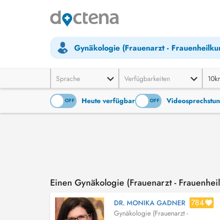
Gynäkologie (Frauenarzt - Frauenheilku
Sprache
Verfügbarkeiten
10k
Heute verfügbar
Videosprechstu
ON
OFF
ON
OFF
Einen Gynäkologie (Frauenarzt - Frauenhe
784
DR. MONIKA GADNER
Gynäkologie (Frauenarzt -