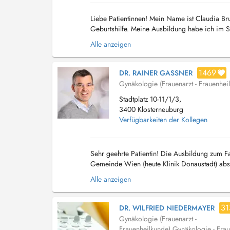
Liebe Patientinnen! Mein Name ist Claudia Br
Geburtshilfe. Meine Ausbildung habe ich im 
Jahr 2013 dazu entschieden, meinen weiteren b
Alle anzeigen
1469
DR. RAINER GASSNER
Gynäkologie (Frauenarzt - Frauenhei
Stadtplatz 10-11/1/3,
3400 Klosterneuburg
Verfügbarkeiten der Kollegen
Sehr geehrte Patientin! Die Ausbildung zum F
Gemeinde Wien (heute Klinik Donaustadt) abso
Gynäkologie und Geburtshilfe am SMZ-Ost tät
Alle anzeigen
31
DR. WILFRIED NIEDERMAYER
Gynäkologie (Frauenarzt -
Frauenheilkunde)
,
Gynäkologie - Frau