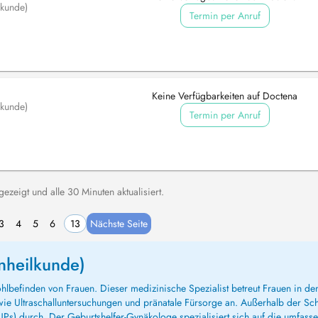
lkunde)
Termin per Anruf
Keine Verfügbarkeiten auf Doctena
lkunde)
Termin per Anruf
zeigt und alle 30 Minuten aktualisiert.
3
4
5
6
13
Nächste Seite
nheilkunde)
efinden von Frauen. Dieser medizinische Spezialist betreut Frauen in den
wie Ultraschalluntersuchungen und pränatale Fürsorge an. Außerhalb der Sch
IUPs) durch. Der Geburtshelfer-Gynäkologe spezialisiert sich auf die umfa