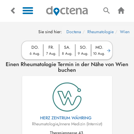
Sie sind hier:
Doctena
Rheumatologie
Wien
DO.
FR.
SA.
SO.
MO.
6 Aug.
7 Aug.
8 Aug.
9 Aug.
10 Aug.
Einen Rheumatologie Termin in der Nähe von Wien
buchen
HERZ ZENTRUM WÄHRING
Rheumatologie
,
Innere Medizin (Internist)
Theresiengasse 43,