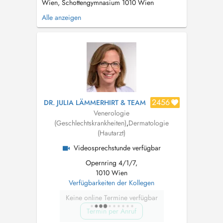
Wien, Schottengymnasium 1010 Wien
Turnusausbildung KH Göttlicher Heiland 1170
Alle anzeigen
Wien Facharztausbildung Universitätsklink
Dermatologie AKH Wien Prof. Hönigsmann
2006-2012 Oberarzt am Landesklinikum
Wiener Neustadt Abteilung für Dermatologie,
Leit...
2456
DR. JULIA LÄMMERHIRT & TEAM
Venerologie
(Geschlechtskrankheiten)
,
Dermatologie
(Hautarzt)
Videosprechstunde verfügbar
Opernring 4/1/7,
1010 Wien
Verfügbarkeiten der Kollegen
Keine online Termine verfügbar
Termin per Anruf