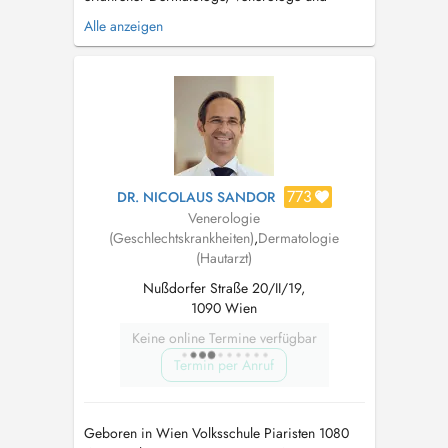
Lymphologe in Wien, der sich auf die
Alle anzeigen
Diagnose und Behandlung von Hautkrankheiten
sowie sexuell übertragbaren Infektionen
spezialisiert hat. Leistungsschwerpunkte:
Hauterkrankungen: Behandlung von Psoriasis,
Neurodermiti...
773
DR. NICOLAUS SANDOR
Venerologie
(Geschlechtskrankheiten)
,
Dermatologie
(Hautarzt)
Nußdorfer Straße 20/II/19,
1090 Wien
Keine online Termine verfügbar
Termin per Anruf
Geboren in Wien Volksschule Piaristen 1080