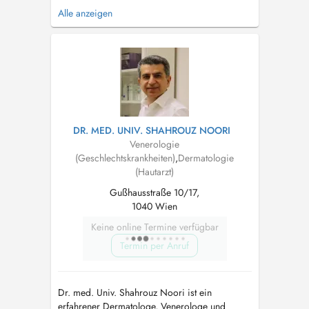
von Haut und Haaren angefangen von Akne
Alle anzeigen
oder auffälligen Muttermalen, Neurodermitis
oder Haarausfall bis hin zu Krampfaderleiden.
Ebenso biete ich eine umfassende
Hautkrebsvorsorge oder nehme operative
Eingriffe vor. ...
DR. MED. UNIV. SHAHROUZ NOORI
Venerologie
(Geschlechtskrankheiten)
,
Dermatologie
(Hautarzt)
Gußhausstraße 10/17,
1040 Wien
Keine online Termine verfügbar
Termin per Anruf
Dr. med. Univ. Shahrouz Noori ist ein
erfahrener Dermatologe, Venerologe und