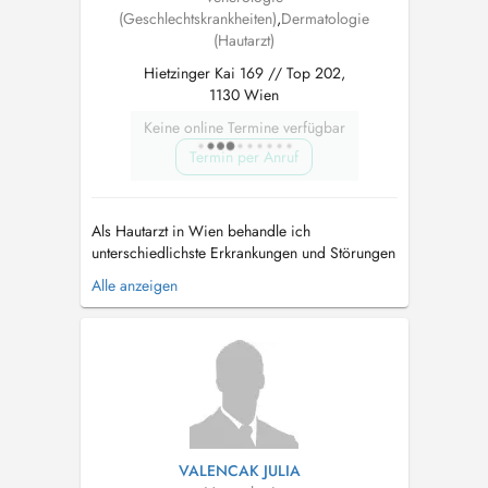
(Geschlechtskrankheiten)
,
Dermatologie
(Hautarzt)
Hietzinger Kai 169 // Top 202,
1130 Wien
Keine online Termine verfügbar
Termin per Anruf
Als Hautarzt in Wien behandle ich
unterschiedlichste Erkrankungen und Störungen
von Haut und Haaren – angefangen von Akne
Alle anzeigen
oder auffälligen Muttermalen, Neurodermitis
oder Haarausfall bis hin zu Krampfaderleiden.
Ebenso biete ich eine umfassende
Hautkrebsvorsorge oder nehme operative
Eingriffe vor. ...
VALENCAK JULIA