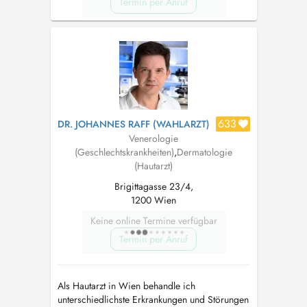
Termin per Anruf
633
DR. JOHANNES RAFF (WAHLARZT)
Venerologie
(Geschlechtskrankheiten)
,
Dermatologie
(Hautarzt)
Brigittagasse 23/4,
1200 Wien
Keine online Termine verfügbar
Termin per Anruf
Als Hautarzt in Wien behandle ich
unterschiedlichste Erkrankungen und Störungen