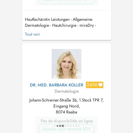
Hautfachärztin Leistungen - Allgemeine
Dermatologie - Hautchirurgie - miraDry -
Laserbehandlungen Ausbildung / Berufliche
Tout voir
Laufbahn - Studium der Humanmedizin an der
Medizinischen Universität Graz -
Turnusarztausbildung - Ärztin für
Allgemeinmedizin - Facharztausbi...
2496
DR. MED. BARBARA KOLLER
Dermatologie
Johann-Schreiner-Straße 3b, 1.Stock TPR 7,
Eingang Nord,
8074 Raaba
Pas de disponibilités en ligne
Appeler pour prendre RDV