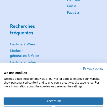
Suisse
Pays-Bas
Recherches
fréquentes
Dentiste à Wien
Médecin
généraliste à Wien
Dentiste à Baden
Dermatologie à
Privacy policy
We use cookies
Baden
We may place these for analysis of our visitor data, to improve our website,
Tout voir →
show personalised content and to give you a great website experience. For
more information about the cookies we use open the settings.
Accept all
POUR LES URGENCES, CONSULTEZ : 112