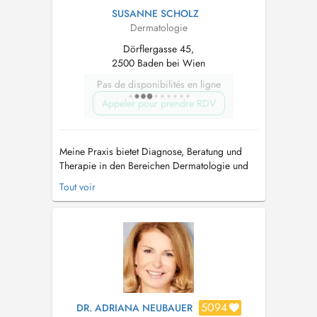
SUSANNE SCHOLZ
Dermatologie
Dörflergasse 45,
2500 Baden bei Wien
Pas de disponibilités en ligne
Appeler pour prendre RDV
Meine Praxis bietet Diagnose, Beratung und
Therapie in den Bereichen Dermatologie und
Venenerkrankungen. Fachärztin für
Tout voir
Venenerkrankungen Als Spezialistin mit
langjähriger Erfahrung auf den Gebieten
Dermatologie und Venenerkrankungen biete ich
Ihnen mit Hilfe fortschrittlichster Technologie ...
5094
DR. ADRIANA NEUBAUER