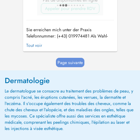
Pas de disponibilités en ligne
Appeler pour prendre RDV
Sie erreichen mich unter der Praxis
Telefonnummer: (+43) 019974481 Als Wahl-
und Privatärztin können Sie sich meiner
Tout voir
ungeteilten Aufmerksamkeit sicher sein. Ich
liebe meine Arbeit und bin überzeugt, dass
sich das im Behandlungserfolg niederschlägt.
Page suivante
Mein Ziel ist es, dass meine Patienten glückli...
Dermatologie
Le dermatologue se consacre au traitement des problèmes de peau, y
compris l'acné, les éruptions cutanées, les verrues, la dermatite et
l'eczéma. Il s'occupe également des troubles des cheveux, comme la
chute des cheveux et l'alopécie, et des maladies des ongles, telles que
les mycoses. Ce spécialiste offre aussi des services en esthétique
médicale, comprenant les peelings chimiques, l'épilation au laser et
les injections à visée esthétique.