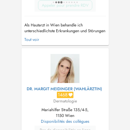
Appeler pour prendre RDV
Als Hautarzt in Wien behandle ich
unterschiedlichste Erkrankungen und Störungen
von Haut und Haaren – angefangen von Akne
Tout voir
oder auffälligen Muttermalen, Neurodermitis
oder Haarausfall bis hin zu Krampfaderleiden.
Ebenso biete ich eine umfassende
Hautkrebsvorsorge oder nehme operative
Eingriffe vor. ...
DR. MARGIT MEIDINGER (WAHLÄRZTIN)
1468
Dermatologie
Mariahilfer Straße 135/4-5,
1150 Wien
Disponibilités des collègues