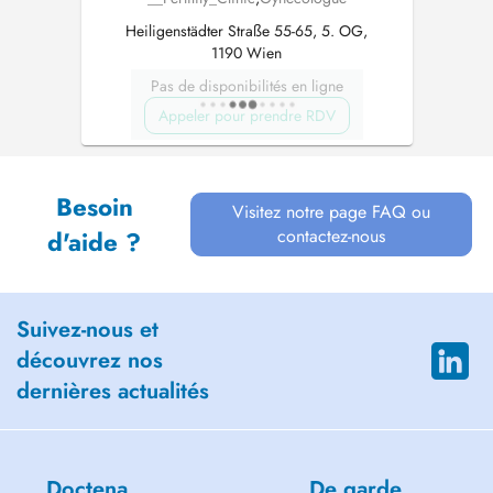
Heiligenstädter Straße 55-65, 5. OG,
1190 Wien
Pas de disponibilités en ligne
Appeler pour prendre RDV
Besoin
Visitez notre page FAQ ou
contactez-nous
d'aide ?
Suivez-nous et
découvrez nos
dernières actualités
Doctena
De garde