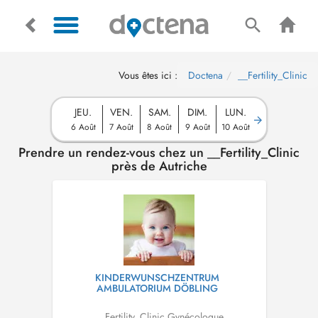
Vous êtes ici :
Doctena
__Fertility_Clinic
JEU.
VEN.
SAM.
DIM.
LUN.
6 Août
7 Août
8 Août
9 Août
10 Août
Prendre un rendez-vous chez un __Fertility_Clinic
près de Autriche
KINDERWUNSCHZENTRUM
AMBULATORIUM DÖBLING
__Fertility_Clinic
,
Gynécologue