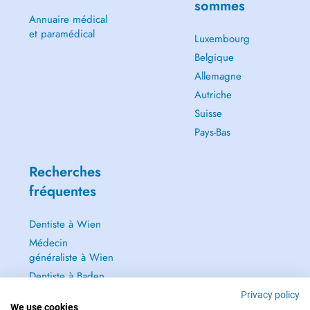
sommes
Annuaire médical
et paramédical
Luxembourg
Belgique
Allemagne
Autriche
Suisse
Pays-Bas
Recherches
fréquentes
Dentiste à Wien
Médecin
généraliste à Wien
Dentiste à Baden
Dermatologie à
Privacy policy
We use cookies
Baden