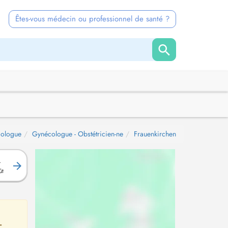
Êtes-vous médecin ou professionnel de santé ?
ologue
Gynécologue - Obstétricien-ne
Frauenkirchen
.
ût
-