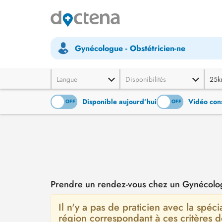
Gynécologue - Obstétricien-ne
Langue
Disponibilités
25k
Disponible aujourd’hui
Vidéo cons
ON
OFF
ON
OFF
Prendre un rendez-vous chez un Gynécolog
Il n'y a pas de praticien avec la spéci
région correspondant à ces critères