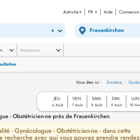
Autriche
FR
Aide
Connexion
×
m
Assurance
ultation
Vous êtes ici :
Doctena
Gynéc
JEU.
VEN.
SAM.
DIM.
LUN
6 Août
7 Août
8 Août
9 Août
10 Ao
ue - Obstétricien-ne près de Frauenkirchen
alité - Gynécologue - Obstétricien-ne - dans cette
 de recherche avec qui vous pouvez prendre rendez