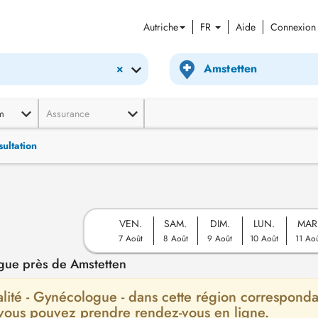
Autriche
FR
Aide
Connexion
×
m
Assurance
ultation
VEN.
SAM.
DIM.
LUN.
MAR
7 Août
8 Août
9 Août
10 Août
11 Ao
gue près de Amstetten
ialité - Gynécologue - dans cette région corresponda
 vous pouvez prendre rendez-vous en ligne.