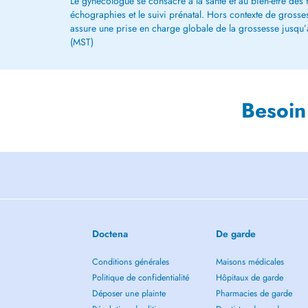
Le gynécologue se consacre à la santé et au bien-être des
échographies et le suivi prénatal. Hors contexte de grossesse
assure une prise en charge globale de la grossesse jusqu’à
(MST)
Besoin
Doctena
De garde
Conditions générales
Maisons médicales
Politique de confidentialité
Hôpitaux de garde
Déposer une plainte
Pharmacies de garde