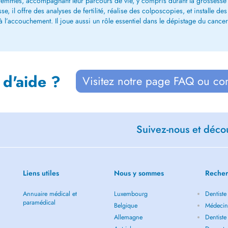
 femmes, accompagnant leur parcours de vie, y compris durant la grossesse et
, il offre des analyses de fertilité, réalise des colposcopies, et installe des
 l’accouchement. Il joue aussi un rôle essentiel dans le dépistage du cancer
 d'aide ?
Visitez notre page FAQ ou co
Suivez-nous et décou
Liens utiles
Nous y sommes
Recher
Annuaire médical et
Luxembourg
Dentiste
paramédical
Belgique
Médecin
Allemagne
Dentiste