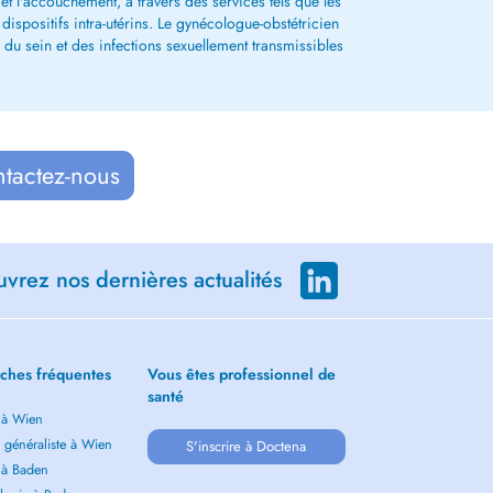
 l'accouchement, à travers des services tels que les
 dispositifs intra-utérins. Le gynécologue-obstétricien
 du sein et des infections sexuellement transmissibles
ntactez-nous
vrez nos dernières actualités
ches fréquentes
Vous êtes professionnel de
santé
 à Wien
 généraliste à Wien
S'inscrire à Doctena
 à Baden