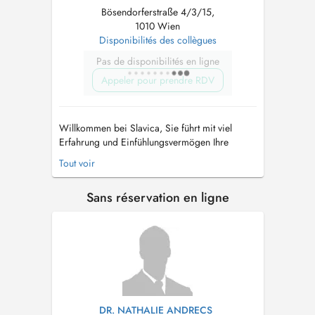
Bösendorferstraße 4/3/15,
1010 Wien
Disponibilités des collègues
Pas de disponibilités en ligne
Appeler pour prendre RDV
Willkommen bei Slavica, Sie führt mit viel
Erfahrung und Einfühlungsvermögen Ihre
Parodontitisbehandlung oder Mundhygiene mit
Tout voir
Air-Flow durch und beantworten gerne Ihre
Fragen zu den Themen: Mundhygiene mit
Sans réservation en ligne
Airflow, häusliche Mundhygiene, Parodontitis-
Therapie, Wahl der individuell passenden
Zahnbü...
DR. NATHALIE ANDRECS