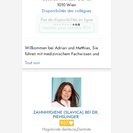
1010 Wien
Disponibilités des collègues
Pas de disponibilités en ligne
Appeler pour prendre RDV
Willkommen bei Adrian und Matthias, Sie
führen mit medizinischem Fachwissen und
Einfühlungsvermögen Ihre Mundhygiene mit
Tout voir
Air-Flow durch. Ob Jugendmundhygiene,
Kindermundhygiene oder Mundhygiene, sie
beantworten gerne Ihre Fragen zu den Themen:
Mundhygiene mit Airflow, häusliche
Mundhygiene, Wahl de...
ZAHNHYGIENE (SLAVICA) BEI DR.
PIEHSLINGER
957
Hygiéniste dentaire
,
Dentiste