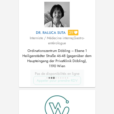
39
DR. RALUCA SUTA
Interniste / Médecine interne
,
Gastro-
entérologue
Ordinationszentrum Döbling – Ebene 1
Heiligenstädter Straße 46-48 (gegenüber dem
Haupteingang der Privatklinik Döbling),
1190 Wien
Pas de disponibilités en ligne
Appeler pour prendre RDV