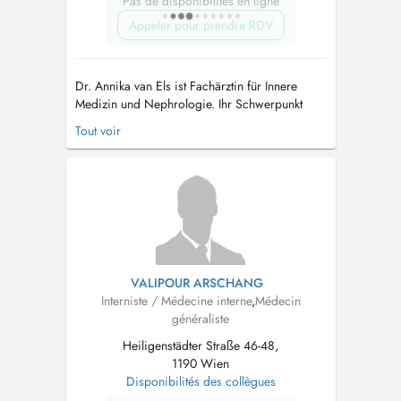
Pas de disponibilités en ligne
Appeler pour prendre RDV
Dr. Annika van Els ist Fachärztin für Innere
Medizin und Nephrologie. Ihr Schwerpunkt
liegt in der umfassenden internistischen
Tout voir
Versorgung von Patienten mit besonderem
Fokus auf kardiovaskulärer Prävention,
Behandlung von Nierenerkrankungen,
Diabetes, Adipositas,
Schilddrüsenfunktionsstörungen, Blut...
VALIPOUR ARSCHANG
Interniste / Médecine interne
,
Médecin
généraliste
Heiligenstädter Straße 46-48,
1190 Wien
Disponibilités des collègues