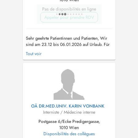
Pas de disponibilités en ligne
Appeler pour prendre RDV
Sehr geehrte Patientinnen und Patienten, Wir
sind am 23.12 bis 06.01.2026 auf Urlaub. Für
Terminvereinbarungen sind wir von am 29. und
Tout voir
30.12. und 5.1. 2026 von 10:00-14:00 00 Uhr
für Sie telefonisch erreichbar. Wir wünschen
Ihnen und Ihrer Familie Frohe Weihnachten und
ein gesundes und glückl...
OÄ DR.MED.UNIV. KARIN VONBANK
Interniste / Médecine interne
Postgasse 6/Ecke Predigergasse,
1010 Wien
Disponibilités des collègues