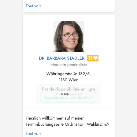
Verfügung. Informationen zur
Tout voir
Patientenverfügung finden Sie auf meiner
Website www.patientenverfügung.at....
11
DR. BARBARA STADLER
Médecin généraliste
Währingerstraße 132/5,
1180 Wien
Pas de disponibilités en ligne
Appeler pour prendre RDV
Herzlich willkommen auf meiner
Terminbuchungsseite Ordination: Wahlärztin/-
arzt aller Kassen und privat Termine nach
Tout voir
Vereinbarung: doctena online, per sms und