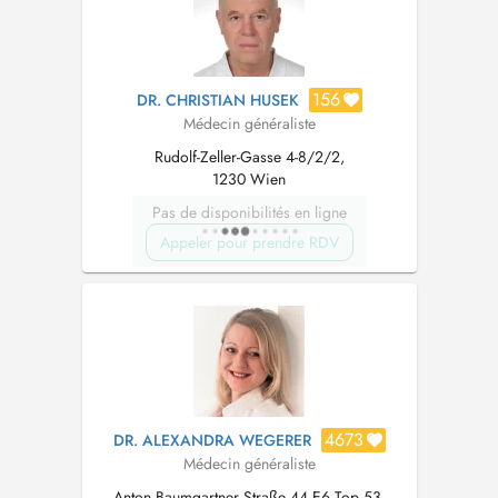
156
DR. CHRISTIAN HUSEK
Médecin généraliste
Rudolf-Zeller-Gasse 4-8/2/2,
1230 Wien
Pas de disponibilités en ligne
Appeler pour prendre RDV
4673
DR. ALEXANDRA WEGERER
Médecin généraliste
Anton Baumgartner Straße 44 E6 Top 53,