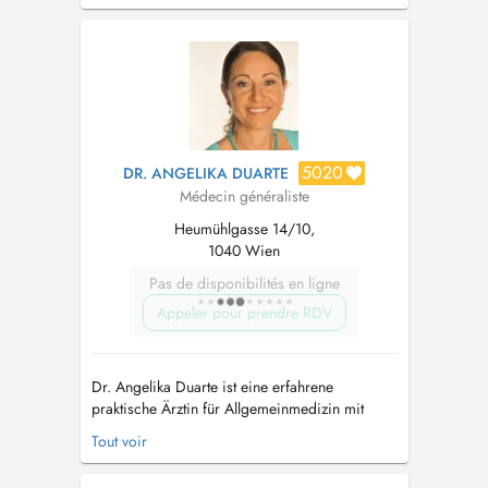
telephonisch unter 0699 19093977...
5020
DR. ANGELIKA DUARTE
Médecin généraliste
Heumühlgasse 14/10,
1040 Wien
Pas de disponibilités en ligne
Appeler pour prendre RDV
Dr. Angelika Duarte ist eine erfahrene
praktische Ärztin für Allgemeinmedizin mit
Zusatzqualifikationen in psychosozialer Medizin
Tout voir
und Substitutionsbehandlung. In ihrer
Ordination im 4. Bezirk bietet sie eine