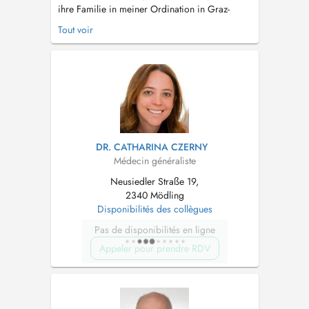
ihre Familie in meiner Ordination in Graz-
Liebenau als Hausärztin begleiten zu dürfen.
Tout voir
Neben klassisch-schulmedizinischen
Leistungen, ist es mir ein Anliegen,
ganzheitlich-medizinische Aspekte in Ihre
Behandlung einzubinden. Ebenso wichtig wie
Erkr...
DR. CATHARINA CZERNY
Médecin généraliste
Neusiedler Straße 19,
2340 Mödling
Disponibilités des collègues
Pas de disponibilités en ligne
Appeler pour prendre RDV