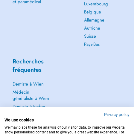
et paramédical
Luxembourg
Belgique
Allemagne
Autriche
Suisse
Pays-Bas
Recherches
fréquentes
Dentiste à Wien
Médecin
généraliste à Wien
Dentiste à Baden
Dermatologie à
Privacy policy
We use cookies
Baden
We may place these for analysis of our visitor data, to improve our website,
Tout voir →
show personalised content and to give you a great website experience. For