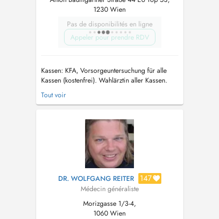
1230 Wien
Pas de disponibilités en ligne
Appeler pour prendre RDV
Kassen: KFA, Vorsorgeuntersuchung für alle
Kassen (kostenfrei). Wahlärztin aller Kassen.
Über mich: Ich wurde 1981 in Wien geboren
Tout voir
und verbrachte meine gesamte Kindheit und
Schulzeit hier in Alt Erlaa. Mein Studium
absolvierte ich an der MedUniWien ...
147
DR. WOLFGANG REITER
Médecin généraliste
Morizgasse 1/3-4,
1060 Wien