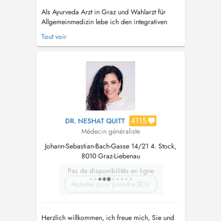
Als Ayurveda Arzt in Graz und Wahlarzt für
Allgemeinmedizin lebe ich den integrativen
Ansatz der Naturheilkunde aus Indien. Der
Tout voir
Ayurveda dient zur Krankheitsprophylaxe und
Stärkung, die Wissenschaft vom Leben hat aber
auch Jahrtausende an Erfahrung zu Ernährung
und ganzheitlicher Therapie bei chroni...
4115
DR. NESHAT QUITT
Médecin généraliste
Johann-Sebastian-Bach-Gasse 14/21 4. Stock,
8010 Graz-Liebenau
Pas de disponibilités en ligne
Appeler pour prendre RDV
Herzlich willkommen, ich freue mich, Sie und