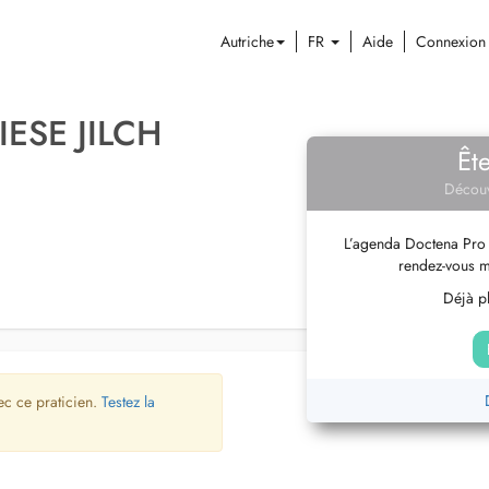
Autriche
FR
Aide
Connexion
ESE JILCH
Êt
Découv
L’agenda Doctena Pro 
rendez-vous m
Déjà pl
ec ce praticien.
Testez la