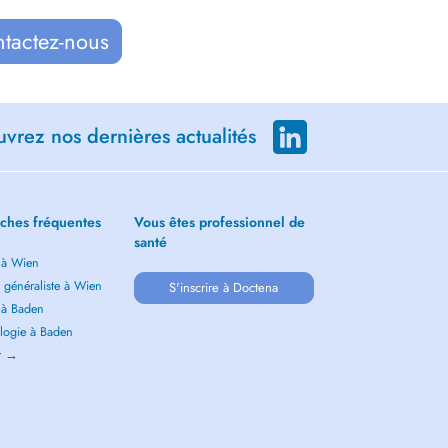
ntactez-nous
vrez nos dernières actualités
ches fréquentes
Vous êtes professionnel de
santé
 à Wien
 généraliste à Wien
S'inscrire à Doctena
 à Baden
logie à Baden
ir →