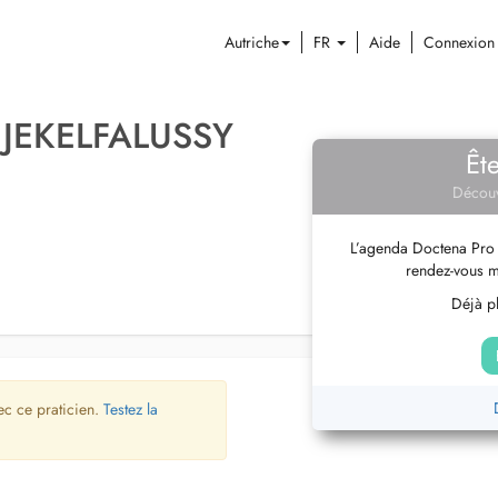
Autriche
FR
Aide
Connexion
 JEKELFALUSSY
Êt
Découv
L’agenda Doctena Pro 
rendez-vous m
Déjà pl
ec ce praticien.
Testez la