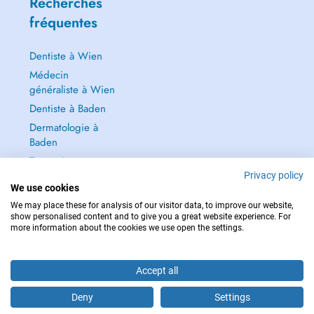
Recherches
fréquentes
Dentiste à Wien
Médecin
généraliste à Wien
Dentiste à Baden
Dermatologie à
Baden
Tout voir →
Privacy policy
We use cookies
We may place these for analysis of our visitor data, to improve our website,
show personalised content and to give you a great website experience. For
more information about the cookies we use open the settings.
POUR LES URGENCES, CONSULTEZ : 112
Copyright © 2026 - DOCTENA Doctena Austria GmbH, Wien
Accept all
Deny
Settings
Êtes-vous ce praticien ?