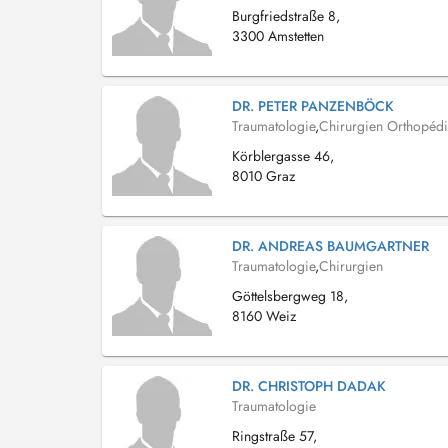
Burgfriedstraße 8,
3300 Amstetten
DR. PETER PANZENBÖCK
Traumatologie
,
Chirurgien Orthopéd
Körblergasse 46,
8010 Graz
DR. ANDREAS BAUMGARTNER
Traumatologie
,
Chirurgien
Göttelsbergweg 18,
8160 Weiz
DR. CHRISTOPH DADAK
Traumatologie
Ringstraße 57,