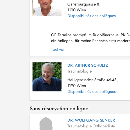
Gatterburggasse 8,
1190 Wien
Disponibilités des collègues
OP Termine prompt! im Rudolfinerhaus, PK Döbl
ein Anliegen, für meine Patienten stets moder
Arthroskopie, Kniegelenksersatz, Men...
Tout voir
DR. ARTHUR SCHULTZ
Traumatologie
Heiligenstädter Straße 46-48,
1190 Wien
Disponibilités des collègues
Sans réservation en ligne
DR. WOLFGANG SENKER
Traumatologie
,
Orthopédiste