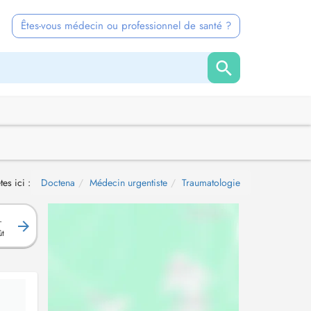
Êtes-vous médecin ou professionnel de santé ?
es ici :
Doctena
Médecin urgentiste
Traumatologie
.
ût