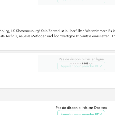
ing, LK Klosterneuburg! Kein Zeitverlust in überfüllten Wartezimmern Es is
nste Technik, neueste Methoden und hochwertigste Implantate einzusetzen. Kn
Pas de disponibilités en ligne
Appeler pour prendre RDV
Pas de disponibilités sur Doctena
Appeler pour prendre RDV