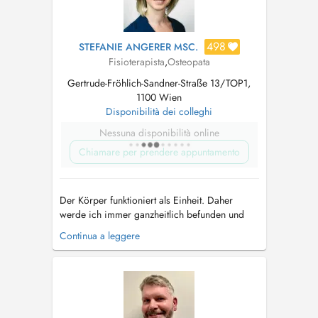
498
STEFANIE ANGERER MSC.
Fisioterapista
,
Osteopata
Gertrude-Fröhlich-Sandner-Straße 13/TOP1,
1100 Wien
Disponibilità dei colleghi
Nessuna disponibilità online
Chiamare per prendere appuntamento
Der Körper funktioniert als Einheit. Daher
werde ich immer ganzheitlich befunden und
therapieren. Ihre persönlichen Wünsche sind
Continua a leggere
wichtig zur Definition unseres Therapieziels.
Hauptbereiche sind nie absolut und dienen
Ihrer Orientierung: - Schmerztherapie -
Spannungszustände in jeder Hinsicht -...