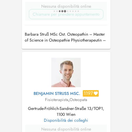
Nessuna disponibilità online
Chiamare per prendere appuntamento
Barbara Struß MSc Ost. Osteopathin – Master
of Science in Osteopathie Physiotherapeutin –
Bachelor of Science in Physiotherapie
1197
BENJAMIN STRUSS MSC.
Fisioterapista
,
Osteopata
Gertrude-Fröhlich-Sandner-Straße 13/TOP1,
1100 Wien
Disponibilità dei colleghi
Nessuna disponibilità online