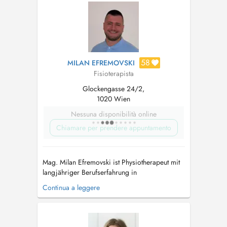
58
MILAN EFREMOVSKI
Fisioterapista
Glockengasse 24/2,
1020 Wien
Nessuna disponibilità online
Chiamare per prendere appuntamento
Mag. Milan Efremovski ist Physiotherapeut mit
langjähriger Berufserfahrung in
unterschiedlichen klinischen und freiberuflichen
Continua a leggere
Settings. Er bietet evidenzbasierte
physiotherapeutische Behandlungen mit dem
Ziel, nicht nur Symptome zu lindern, sondern
funktionelle Ursachen von Beschwerden