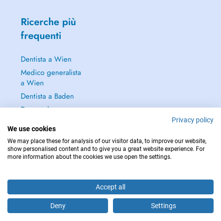
Ricerche più
frequenti
Dentista a Wien
Medico generalista
a Wien
Dentista a Baden
Dermatologo a
Baden
Privacy policy
We use cookies
Continua a leggere
We may place these for analysis of our visitor data, to improve our website,
→
show personalised content and to give you a great website experience. For
more information about the cookies we use open the settings.
Accept all
PER LE URGENZE, CONSULTARE : 112
Deny
Settings
Copyright © 2026 - DOCTENA Doctena Austria GmbH, Wien