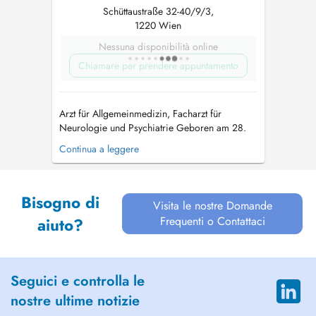
Schüttaustraße 32-40/9/3,
1220 Wien
Nessuna disponibilità online
Chiamare per prendere appuntamento
Arzt für Allgemeinmedizin, Facharzt für
Neurologie und Psychiatrie Geboren am 28.
November 1963 in Bad Aussee. Verheiratet, 2
Continua a leggere
erwachsene Töchter, wohnhaft in
Niederösterreich im Wienerwald nahe
Klosterneuburg. Nach mei...
Bisogno di
Visita le nostre Domande
Frequenti o Contattaci
aiuto?
Seguici e controlla le
nostre ultime notizie