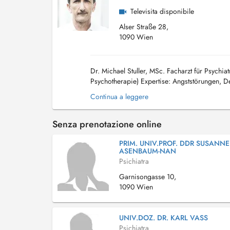
Televisita disponibile
Alser Straße 28,
1090 Wien
Dr. Michael Stuller, MSc. Facharzt für Psychi
Psychotherapie) Expertise: Angststörungen, 
und Mödling biete ich fachärztliche Behandlung
Continua a leggere
Senza prenotazione online
PRIM. UNIV.PROF. DDR SUSANNE
ASENBAUM-NAN
Psichiatra
Garnisongasse 10,
1090 Wien
UNIV.DOZ. DR. KARL VASS
Psichiatra