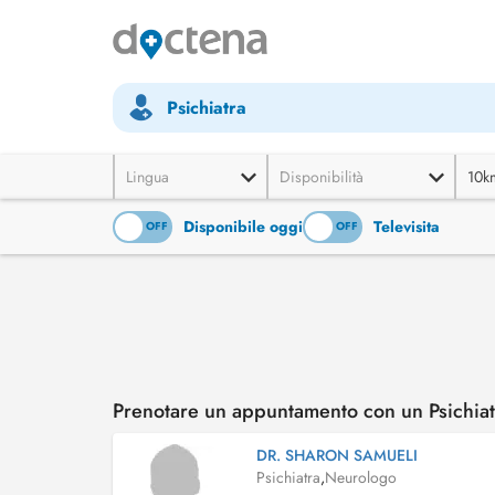
Psichiatra
Lingua
Disponibilità
10k
Disponibile oggi
Televisita
ON
OFF
ON
OFF
Prenotare un appuntamento con un Psichiat
DR. SHARON SAMUELI
Psichiatra
,
Neurologo