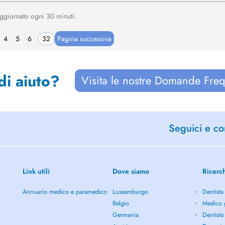
, aggiornato ogni 30 minuti.
4
5
6
32
Pagina successiva
di aiuto?
Visita le nostre Domande Freq
Seguici e con
Link utili
Dove siamo
Ricerc
Annuario medico e paramedico
Lussemburgo
Dentista
Belgio
Medico 
Germania
Dentista