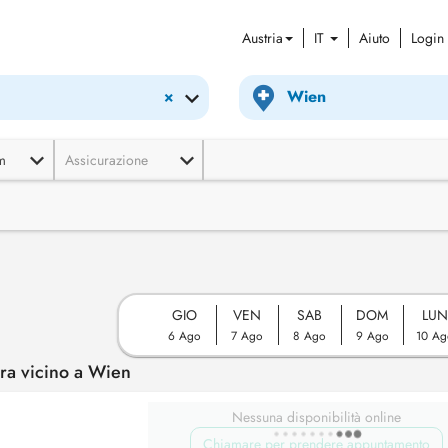
Austria
IT
Aiuto
Login
×
m
Assicurazione
GIO
VEN
SAB
DOM
LUN
6 Ago
7 Ago
8 Ago
9 Ago
10 Ag
ra vicino a Wien
Nessuna disponibilità online
Chiamare per prendere appuntamento