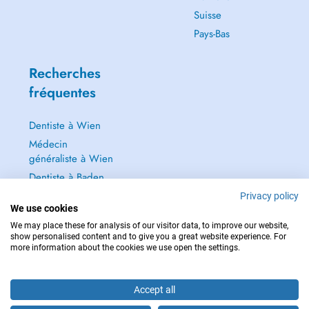
Suisse
Pays-Bas
Recherches
fréquentes
Dentiste à Wien
Médecin
généraliste à Wien
Dentiste à Baden
Dermatologie à
Privacy policy
We use cookies
Baden
We may place these for analysis of our visitor data, to improve our website,
Tout voir →
show personalised content and to give you a great website experience. For
more information about the cookies we use open the settings.
Accept all
POUR LES URGENCES, CONSULTEZ : 112