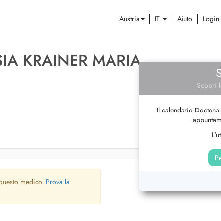
Austria
IT
Aiuto
Login
SIA KRAINER MARIA
Scopri l
Il calendario Doctena 
appuntame
L'u
Pe
 questo medico.
Prova la