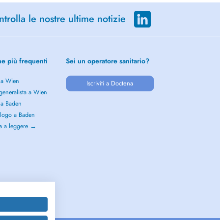
trolla le nostre ultime notizie
he più frequenti
Sei un operatore sanitario?
 a Wien
Iscriviti a Doctena
generalista a Wien
 a Baden
logo a Baden
a a leggere →