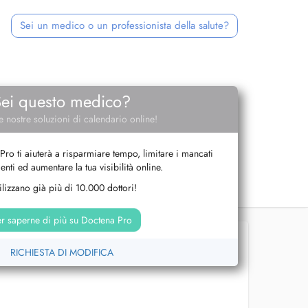
Sei un medico o un professionista della salute?
Sei questo medico?
e nostre soluzioni di calendario online!
Pro ti aiuterà a risparmiare tempo, limitare i mancati
nti ed aumentare la tua visibilità online.
tilizzano già più di 10.000 dottori!
r saperne di più su Doctena Pro
RICHIESTA DI MODIFICA