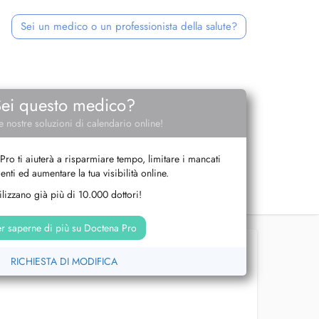
Sei un medico o un professionista della salute?
Sei questo medico?
e nostre soluzioni di calendario online!
Pro ti aiuterà a risparmiare tempo, limitare i mancati
nti ed aumentare la tua visibilità online.
tilizzano già più di 10.000 dottori!
r saperne di più su Doctena Pro
RICHIESTA DI MODIFICA