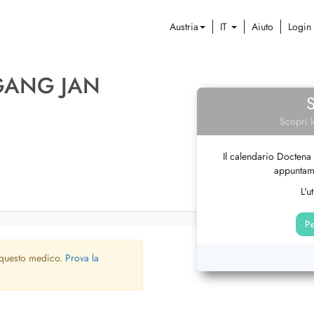
Austria
IT
Aiuto
Login
GANG JAN
Scopri l
Il calendario Doctena 
appuntame
L'u
Pe
 questo medico.
Prova la