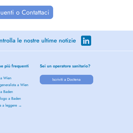
uenti o Contattaci
trolla le nostre ultime notizie
he più frequenti
Sei un operatore sanitario?
 a Wien
Iscriviti a Doctena
generalista a Wien
 a Baden
logo a Baden
a a leggere →