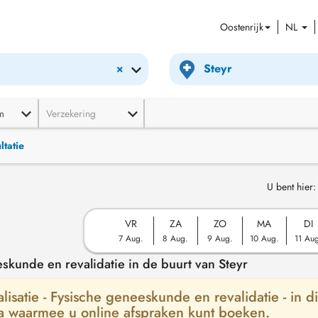
Oostenrijk
NL
×
m
Verzekering
ltatie
U bent hier:
VR
ZA
ZO
MA
DI
7 Aug.
8 Aug.
9 Aug.
10 Aug.
11 Au
skunde en revalidatie in de buurt van Steyr
isatie - Fysische geneeskunde en revalidatie - in di
ia waarmee u online afspraken kunt boeken.