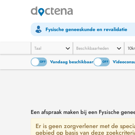
Fysische geneeskunde en revalidatie
Taal
Beschikbaarheden
10k
Vandaag beschikbaar
Videoconsu
ON
OFF
ON
OFF
Een afspraak maken bij een Fysische genee
Er is geen zorgverlener met de special
gebied op basis van deze zoekcriter