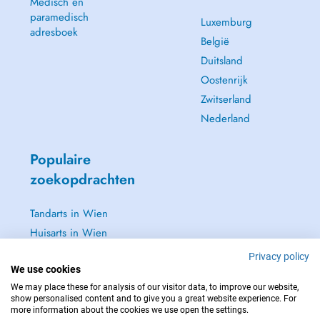
Medisch en
paramedisch
Luxemburg
adresboek
België
Duitsland
Oostenrijk
Zwitserland
Nederland
Populaire
zoekopdrachten
Tandarts in Wien
Huisarts in Wien
Tandarts in Baden
Privacy policy
We use cookies
Dermatoloog in Baden
We may place these for analysis of our visitor data, to improve our website,
Zie alle →
show personalised content and to give you a great website experience. For
more information about the cookies we use open the settings.