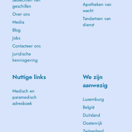
Beslechten van
Apotheken van
geschillen
wacht
Over ons
Tandartsen van
Media
dienst
Blog
Jobs
Contacteer ons
Juridische
kennisgeving
Nuttige links
We zijn
aanwezig
Medisch en
paramedisch
Luxemburg
adresboek
België
Duitsland
Oostenrijk
Zwitserland