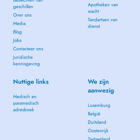
Beslechten van
Apotheken van
geschillen
wacht
Over ons
Tandartsen van
Media
dienst
Blog
Jobs
Contacteer ons
Juridische
kennisgeving
Nuttige links
We zijn
aanwezig
Medisch en
paramedisch
Luxemburg
adresboek
België
Duitsland
Oostenrijk
Zwitserland