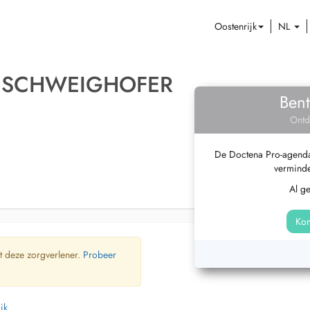
Oostenrijk
NL
A SCHWEIGHOFER
Bent
Ontd
De Doctena Pro-agenda 
verminde
Al g
Kom
t deze zorgverlener.
Probeer
jk