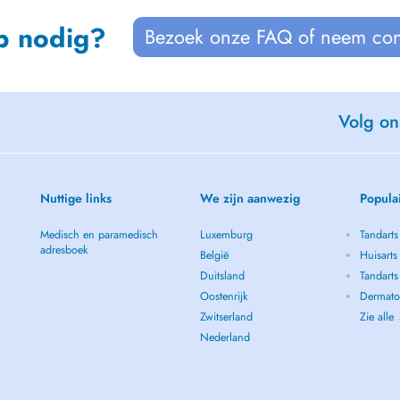
p nodig?
Bezoek onze FAQ of neem con
Volg on
Nuttige links
We zijn aanwezig
Popula
Medisch en paramedisch
Luxemburg
Tandarts
adresboek
België
Huisarts
Duitsland
Tandarts
Oostenrijk
Dermato
Zwitserland
Zie alle
Nederland