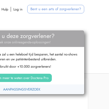
Bent u een arts of zorgverlener?
Hulp
Log in
 u deze zorgverlener?
ek onze onlineagenda-oplossingen!
zal u een heleboel tijd besparen, het aantal no-shows
ren en uw patiëntenbestand uitbreiden.
ebruikt door +10.000 zorgverleners!
 meer te weten over Doctena Pro
AANPASSINGSVERZOEK