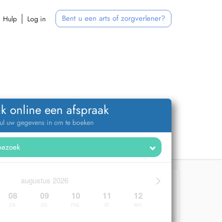
Bent u een arts of zorgverlener?
Hulp
Log in
k online een afspraak
ul uw gegevens in om te boeken
>
augustus 2026
08
09
10
11
12
za.
zo.
ma.
di.
wo.