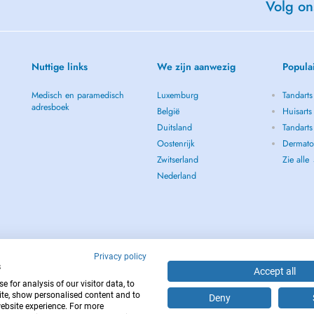
Volg on
r Familie, insbesondere mit meinem
Nuttige links
We zijn aanwezig
Popula
Medisch en paramedisch
Luxemburg
Tandarts
adresboek
België
Huisarts
Duitsland
Tandarts
Oostenrijk
Dermato
Zwitserland
Zie alle
Nederland
Privacy policy
s
Accept all
 for analysis of our visitor data, to
te, show personalised content and to
Deny
website experience. For more