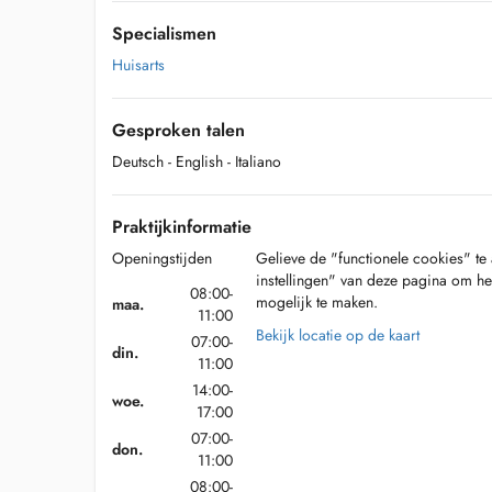
Specialismen
Huisarts
Gesproken talen
Deutsch
- English
- Italiano
Praktijkinformatie
Openingstijden
Gelieve de "functionele cookies" te 
instellingen" van deze pagina om he
08:00-
mogelijk te maken.
maa.
11:00
Bekijk locatie op de kaart
07:00-
din.
11:00
14:00-
woe.
17:00
07:00-
don.
11:00
08:00-