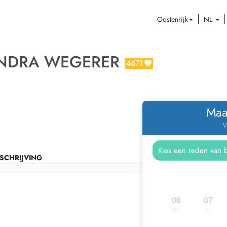
Oostenrijk
NL
ANDRA WEGERER
4671
Maa
V
SCHRIJVING
06
07
do.
vr.