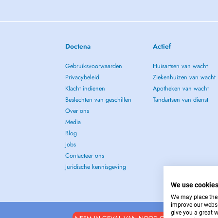
Meine Freizeit verbringe ich am liebsten im Kreise meine
Mann und unseren beide
Doctena
Actief
Gebruiksvoorwaarden
Huisartsen van wacht
Privacybeleid
Ziekenhuizen van wacht
Klacht indienen
Apotheken van wacht
Beslechten van geschillen
Tandartsen van dienst
Over ons
Media
Blog
Jobs
Contacteer ons
Juridische kennisgeving
We use cookie
We may place these
improve our websi
give you a great 