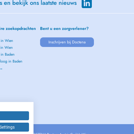
s en bekijk ons laatste nieuws
ire zoekopdrachten
Bent u een zorgverlener?
 in Wien
Inschrijven bij Doctena
 in Wien
 in Baden
loog in Baden
 →
Settings