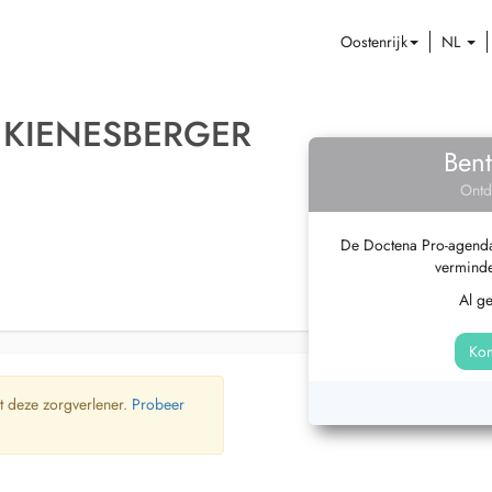
Oostenrijk
NL
 KIENESBERGER
Bent
Ontd
De Doctena Pro-agenda 
verminde
Al g
Kom
t deze zorgverlener.
Probeer