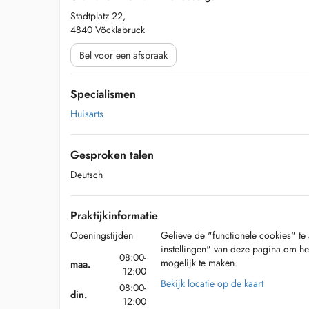
Stadtplatz 22,
4840 Vöcklabruck
Bel voor een afspraak
Specialismen
Huisarts
Gesproken talen
Deutsch
Praktijkinformatie
Openingstijden
Gelieve de "functionele cookies" te 
instellingen" van deze pagina om he
08:00-
mogelijk te maken.
maa.
12:00
Bekijk locatie op de kaart
08:00-
din.
12:00