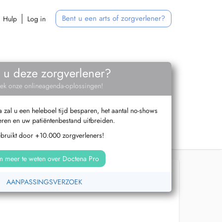
Bent u een arts of zorgverlener?
Hulp
Log in
 u deze zorgverlener?
ek onze onlineagenda-oplossingen!
zal u een heleboel tijd besparen, het aantal no-shows
ren en uw patiëntenbestand uitbreiden.
ebruikt door +10.000 zorgverleners!
 meer te weten over Doctena Pro
AANPASSINGSVERZOEK