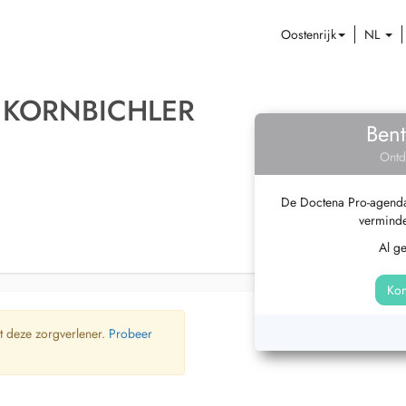
Oostenrijk
NL
 KORNBICHLER
Bent
Ontd
De Doctena Pro-agenda 
verminde
Al g
Kom
t deze zorgverlener.
Probeer