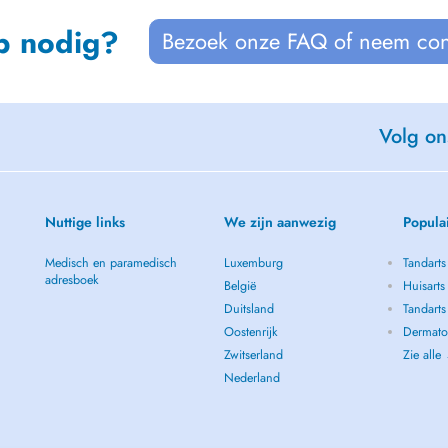
p nodig?
Bezoek onze FAQ of neem con
Volg on
Nuttige links
We zijn aanwezig
Popula
Medisch en paramedisch
Luxemburg
Tandarts
adresboek
België
Huisarts
Duitsland
Tandarts
Oostenrijk
Dermato
Zwitserland
Zie alle
Nederland