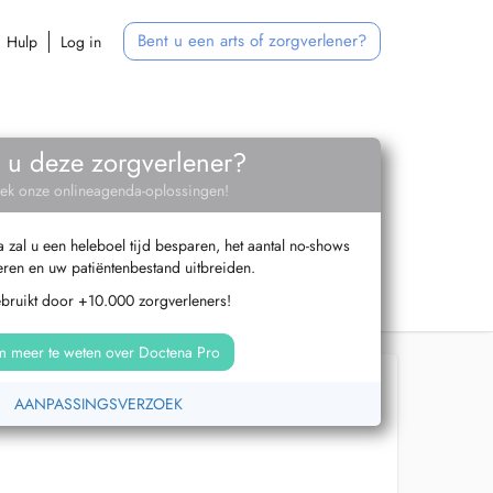
Bent u een arts of zorgverlener?
Hulp
Log in
 u deze zorgverlener?
ek onze onlineagenda-oplossingen!
zal u een heleboel tijd besparen, het aantal no-shows
ren en uw patiëntenbestand uitbreiden.
ebruikt door +10.000 zorgverleners!
 meer te weten over Doctena Pro
AANPASSINGSVERZOEK