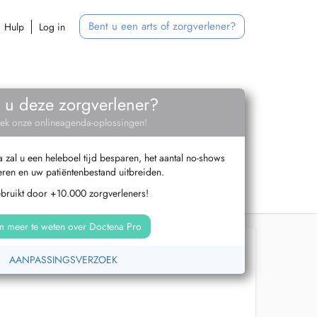
Bent u een arts of zorgverlener?
Hulp
Log in
 u deze zorgverlener?
ek onze onlineagenda-oplossingen!
zal u een heleboel tijd besparen, het aantal no-shows
ren en uw patiëntenbestand uitbreiden.
ebruikt door +10.000 zorgverleners!
 meer te weten over Doctena Pro
AANPASSINGSVERZOEK