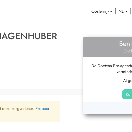
Oostenrijk
NL
 HAGENHUBER
Bent
Ontd
De Doctena Pro-agenda 
verminde
Al g
Kom
t deze zorgverlener.
Probeer