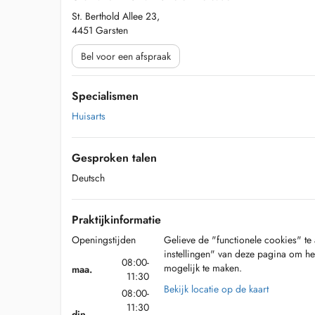
St. Berthold Allee 23,
4451 Garsten
Bel voor een afspraak
Specialismen
Huisarts
Gesproken talen
Deutsch
Praktijkinformatie
Openingstijden
Gelieve de "functionele cookies" te 
instellingen" van deze pagina om he
08:00-
mogelijk te maken.
maa.
11:30
Bekijk locatie op de kaart
08:00-
11:30
din.