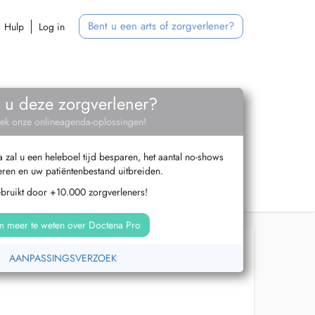
Bent u een arts of zorgverlener?
Hulp
Log in
 u deze zorgverlener?
ek onze onlineagenda-oplossingen!
zal u een heleboel tijd besparen, het aantal no-shows
ren en uw patiëntenbestand uitbreiden.
ebruikt door +10.000 zorgverleners!
 meer te weten over Doctena Pro
AANPASSINGSVERZOEK