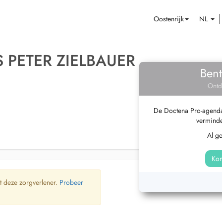
Oostenrijk
NL
 PETER ZIELBAUER
Bent
Ontd
De Doctena Pro-agenda 
verminde
Al g
Kom
t deze zorgverlener.
Probeer