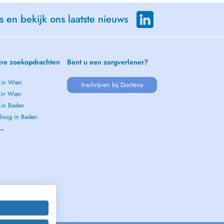
s en bekijk ons laatste nieuws
ire zoekopdrachten
Bent u een zorgverlener?
 in Wien
Inschrijven bij Doctena
 in Wien
 in Baden
loog in Baden
 →