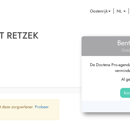
Oostenrijk
NL
T RETZEK
Bent
Ontd
De Doctena Pro-agenda 
verminde
Al g
Kom
t deze zorgverlener.
Probeer