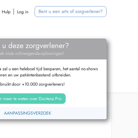
Bent u een arts of zorgverlener?
Hulp
Log in
 u deze zorgverlener?
ek onze onlineagenda-oplossingen!
zal u een heleboel tijd besparen, het aantal no-shows
ren en uw patiëntenbestand uitbreiden.
ebruikt door +10.000 zorgverleners!
 meer te weten over Doctena Pro
AANPASSINGSVERZOEK