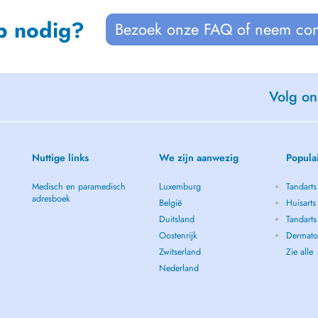
p nodig?
Bezoek onze FAQ of neem con
Volg on
Nuttige links
We zijn aanwezig
Popula
Medisch en paramedisch
Luxemburg
Tandarts
adresboek
België
Huisarts
Duitsland
Tandarts
Oostenrijk
Dermato
Zwitserland
Zie alle
Nederland