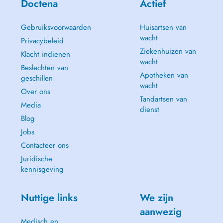
Doctena
Actief
Gebruiksvoorwaarden
Huisartsen van
wacht
Privacybeleid
Ziekenhuizen van
Klacht indienen
wacht
Beslechten van
Apotheken van
geschillen
wacht
Over ons
Tandartsen van
Media
dienst
Blog
Jobs
Contacteer ons
Juridische
kennisgeving
Nuttige links
We zijn
aanwezig
Medisch en