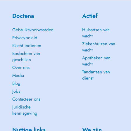
Doctena
Actief
Gebruiksvoorwaarden
Huisartsen van
wacht
Privacybeleid
Ziekenhuizen van
Klacht indienen
wacht
Beslechten van
Apotheken van
geschillen
wacht
Over ons
Tandartsen van
Media
dienst
Blog
Jobs
Contacteer ons
Juridische
kennisgeving
Nuttige links
We zijn