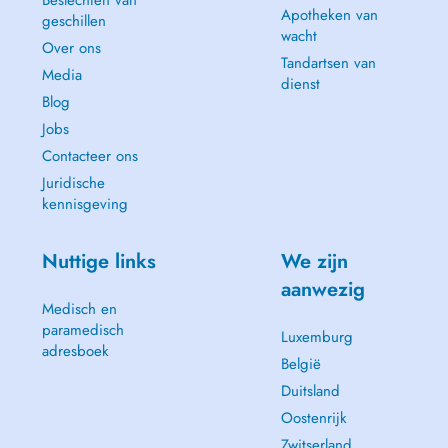
Beslechten van
Apotheken van
geschillen
wacht
Over ons
Tandartsen van
Media
dienst
Blog
Jobs
Contacteer ons
Juridische
kennisgeving
Nuttige links
We zijn
aanwezig
Medisch en
paramedisch
Luxemburg
adresboek
België
Duitsland
Oostenrijk
Zwitserland