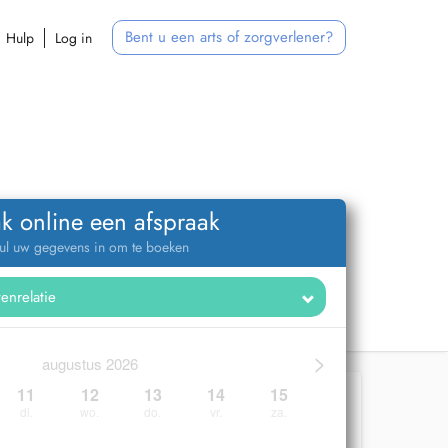
Bent u een arts of zorgverlener?
Hulp
Log in
k online een afspraak
ul uw gegevens in om te boeken
>
augustus 2026
11
12
13
14
15
di.
wo.
do.
vr.
za.