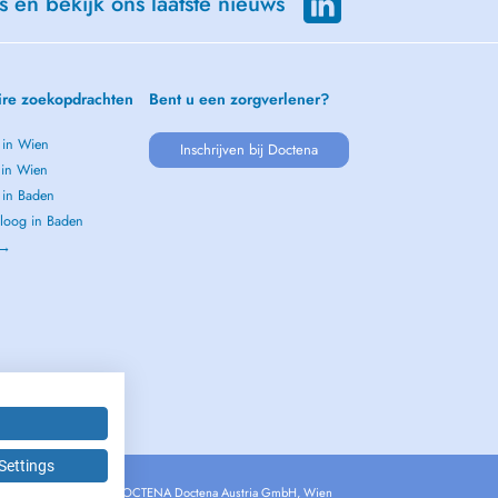
s en bekijk ons laatste nieuws
ire zoekopdrachten
Bent u een zorgverlener?
 in Wien
Inschrijven bij Doctena
 in Wien
 in Baden
loog in Baden
 →
Settings
Copyright © 2026 - DOCTENA Doctena Austria GmbH, Wien