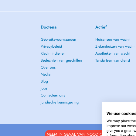
Doctena
Actief
Gebruiksvoorwaarden
Huisartsen van wacht
Privacybeleid
Ziekenhuizen van wacht
Klacht indienen
Apotheken van wacht
Beslechten van geschillen
Tandartsen van dienst
Over ons
Media
Blog
Jobs
Contacteer ons
Juridische kennisgeving
We use cookie
We may place these
improve our websi
give you a great 
NEEM IN GEVAL VAN NOOD CONTACT OP MET : 
information about