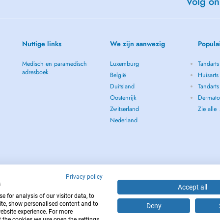
Volg on
Nuttige links
We zijn aanwezig
Popula
Medisch en paramedisch
Luxemburg
Tandarts
adresboek
België
Huisarts
Duitsland
Tandarts
Oostenrijk
Dermato
Zwitserland
Zie alle
Nederland
Privacy policy
s
Accept all
 for analysis of our visitor data, to
te, show personalised content and to
Deny
website experience. For more
112
 the cookies we use open the settings.