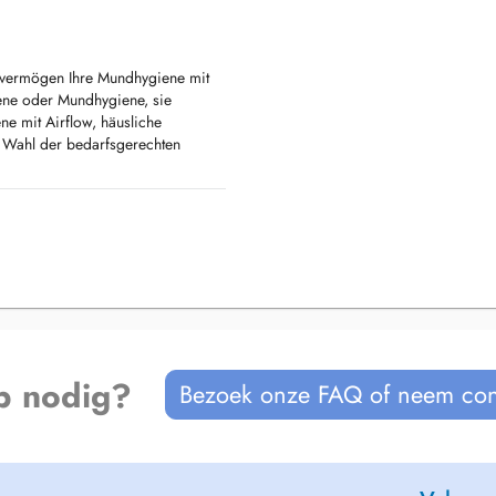
svermögen Ihre Mundhygiene mit
ne oder Mundhygiene, sie
e mit Airflow, häusliche
 Wahl der bedarfsgerechten
m.
p nodig?
Bezoek onze FAQ of neem con