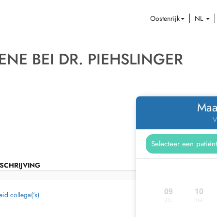
Oostenrijk
NL
NE BEI DR. PIEHSLINGER
Maa
V
SCHRIJVING
09
10
id collega('s)
zo.
ma.