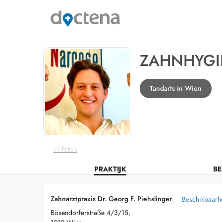
ZAHNHYGIE
Tandarts in Wien
+1 foto's
PRAKTIJK
BE
Zahnarztpraxis Dr. Georg F. Piehslinger
Beschikbaarhe
Bösendorferstraße 4/3/15,