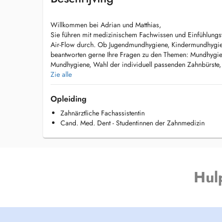
Willkommen bei Adrian und Matthias,
Sie führen mit medizinischem Fachwissen und Einfühlung
Air-Flow durch. Ob Jugendmundhygiene, Kindermundhygie
beantworten gerne Ihre Fragen zu den Themen: Mundhygien
Mundhygiene, Wahl der individuell passenden Zahnbürste,
Zahnpasta, richtige Reinigung der Zahnzwischenräume uv
Zie alle
Opleiding
Zahnärztliche Fachassistentin
Cand. Med. Dent - Studentinnen der Zahnmedizin
Hul