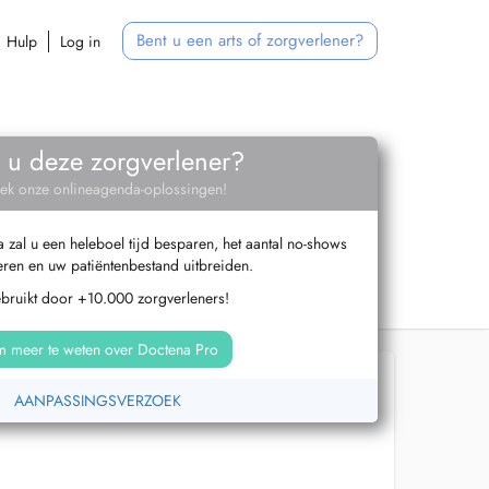
Bent u een arts of zorgverlener?
Hulp
Log in
 u deze zorgverlener?
ek onze onlineagenda-oplossingen!
zal u een heleboel tijd besparen, het aantal no-shows
ren en uw patiëntenbestand uitbreiden.
ebruikt door +10.000 zorgverleners!
 meer te weten over Doctena Pro
AANPASSINGSVERZOEK