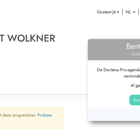
Oostenrijk
NL
UT WOLKNER
Bent
Ontd
De Doctena Pro-agenda 
verminde
Al g
Kom
t deze zorgverlener.
Probeer