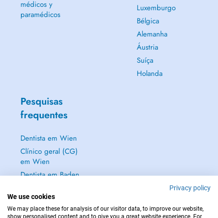
médicos y
Luxemburgo
paramédicos
Bélgica
Alemanha
Áustria
Suíça
Holanda
Pesquisas
frequentes
Dentista em Wien
Clínico geral (CG)
em Wien
Dentista em Baden
Dermatologista em
Privacy policy
We use cookies
Baden
We may place these for analysis of our visitor data, to improve our website,
Mostrar tudo →
show personalised content and to give you a great website experience. For