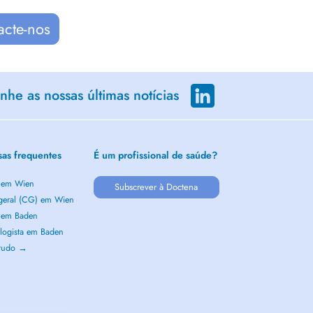
acte-nos
he as nossas últimas notícias
sas frequentes
É um profissional de saúde?
a em Wien
Subscrever à Doctena
 geral (CG) em Wien
a em Baden
logista em Baden
 tudo →