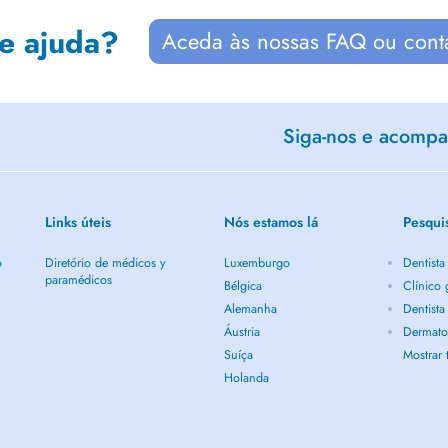
de ajuda?
Aceda às nossas FAQ ou cont
Siga-nos e acompan
Links úteis
Nós estamos lá
Pesqui
o
Diretório de médicos y
Luxemburgo
Dentist
paramédicos
Bélgica
Clínico
Alemanha
Dentist
Áustria
Dermato
Suíça
Mostrar
Holanda