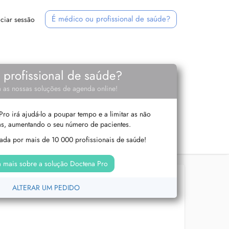
É médico ou profissional de saúde?
iciar sessão
e profissional de saúde?
 as nossas soluções de agenda online!
ro irá ajudá-lo a poupar tempo e a limitar as não
s, aumentando o seu número de pacientes.
izada por mais de 10 000 profissionais de saúde!
 mais sobre a solução Doctena Pro
ALTERAR UM PEDIDO