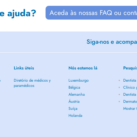
de ajuda?
Aceda às nossas FAQ ou cont
Siga-nos e acompan
Links úteis
Nós estamos lá
Pesqui
o
Diretório de médicos y
Luxemburgo
Dentist
paramédicos
Bélgica
Clínico
Alemanha
Dentist
Áustria
Dermato
Suíça
Mostrar
Holanda