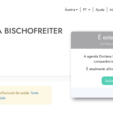
Áustria
PT
Ajuda
In
 BISCHOFREITER
É est
Conheça
A agenda Doctena P
comparência
É atualmente util
Saiba
ofissional de saúde.
Tente
úde.