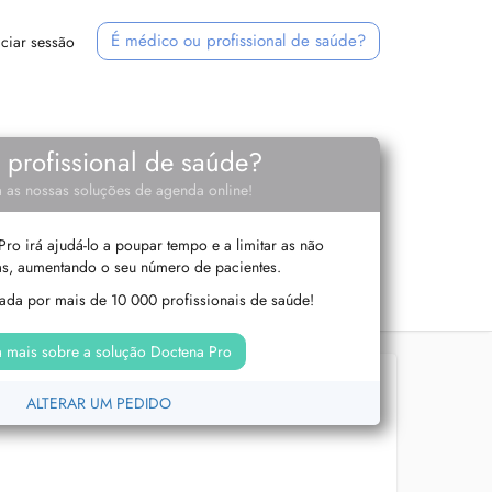
É médico ou profissional de saúde?
iciar sessão
e profissional de saúde?
 as nossas soluções de agenda online!
ro irá ajudá-lo a poupar tempo e a limitar as não
s, aumentando o seu número de pacientes.
izada por mais de 10 000 profissionais de saúde!
 mais sobre a solução Doctena Pro
ALTERAR UM PEDIDO