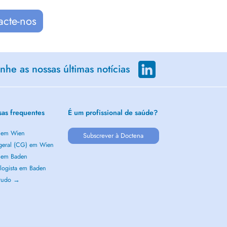
acte-nos
he as nossas últimas notícias
sas frequentes
É um profissional de saúde?
a em Wien
Subscrever à Doctena
 geral (CG) em Wien
a em Baden
logista em Baden
 tudo →