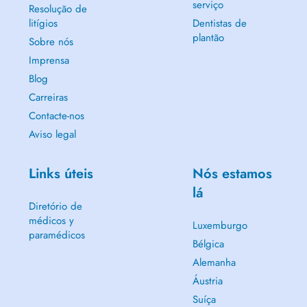
serviço
Resolução de
ACHTUNG: Freitags (08:00 - 18:00) keine Terminvereinbarungen od.
litígios
Dentistas de
Ähnliches, sondern nur Massagen, Beratung etc.
plantão
Sobre nós
Imprensa
Blog
Carreiras
Contacte-nos
Aviso legal
Links úteis
Nós estamos
lá
Diretório de
médicos y
Luxemburgo
paramédicos
Bélgica
Alemanha
Áustria
Suíça