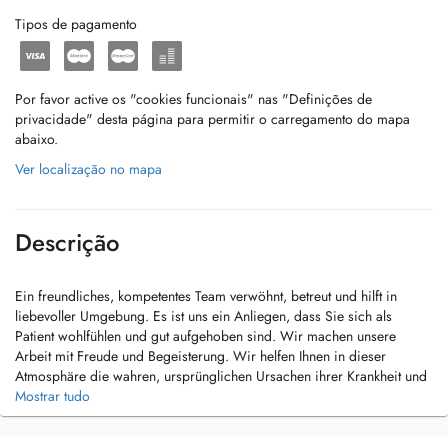
Tipos de pagamento
Por favor active os "cookies funcionais" nas "Definições de
privacidade" desta página para permitir o carregamento do mapa
abaixo.
Ver localização no mapa
Descrição
Ein freundliches, kompetentes Team verwöhnt, betreut und hilft in
liebevoller Umgebung. Es ist uns ein Anliegen, dass Sie sich als
Patient wohlfühlen und gut aufgehoben sind. Wir machen unsere
Arbeit mit Freude und Begeisterung. Wir helfen Ihnen in dieser
Atmosphäre die wahren, ursprünglichen Ursachen ihrer Krankheit und
Beschwerden zu finden und unterstützen Sie im finden der
Mostrar tudo
Lösungsmöglichkeiten.