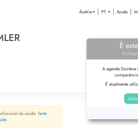
Áustria
PT
Ajuda
In
RMLER
É est
Conheça
A agenda Doctena P
comparência
É atualmente util
Saiba
ofissional de saúde.
Tente
úde.