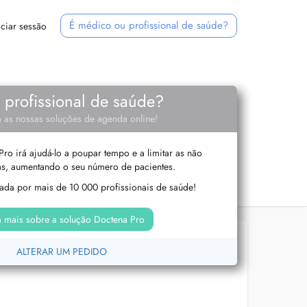
É médico ou profissional de saúde?
iciar sessão
e profissional de saúde?
 as nossas soluções de agenda online!
ro irá ajudá-lo a poupar tempo e a limitar as não
s, aumentando o seu número de pacientes.
izada por mais de 10 000 profissionais de saúde!
 mais sobre a solução Doctena Pro
ALTERAR UM PEDIDO