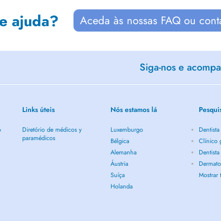
de ajuda?
Aceda às nossas FAQ ou cont
Siga-nos e acompan
Links úteis
Nós estamos lá
Pesqui
o
Diretório de médicos y
Luxemburgo
Dentist
paramédicos
Bélgica
Clínico
Alemanha
Dentist
Áustria
Dermato
Suíça
Mostrar
Holanda