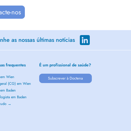
acte-nos
he as nossas últimas notícias
sas frequentes
É um profissional de saúde?
a em Wien
Subscrever à Doctena
 geral (CG) em Wien
a em Baden
logista em Baden
 tudo →