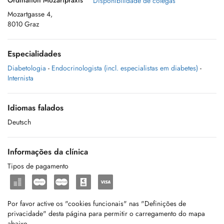
Ordination Mozartpraxis
Disponibilidade de colegas
Mozartgasse 4,
8010 Graz
Especialidades
Diabetologia
-
Endocrinologista (incl. especialistas em diabetes)
-
Internista
Idiomas falados
Deutsch
Informações da clínica
Tipos de pagamento
Por favor active os "cookies funcionais" nas "Definições de
privacidade" desta página para permitir o carregamento do mapa
abaixo.