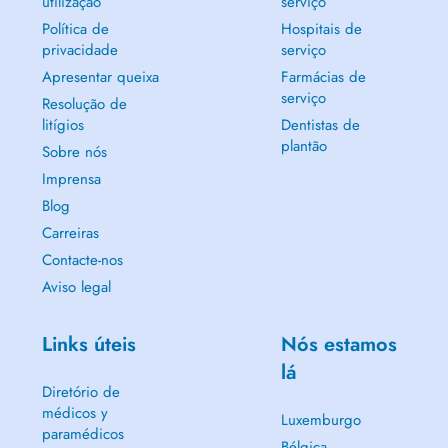
utilização
serviço
Política de
Hospitais de
privacidade
serviço
Apresentar queixa
Farmácias de
serviço
Resolução de
litígios
Dentistas de
plantão
Sobre nós
Imprensa
Blog
Carreiras
Contacte-nos
Aviso legal
Links úteis
Nós estamos
lá
Diretório de
médicos y
Luxemburgo
paramédicos
Bélgica