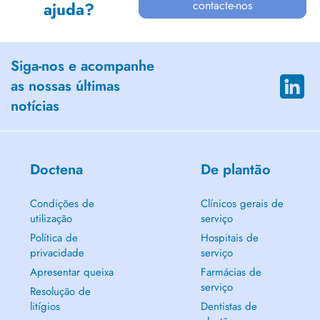
contacte-nos
ajuda?
Siga-nos e acompanhe
as nossas últimas
notícias
Doctena
De plantão
Condições de
Clínicos gerais de
utilização
serviço
Política de
Hospitais de
privacidade
serviço
Apresentar queixa
Farmácias de
serviço
Resolução de
litígios
Dentistas de