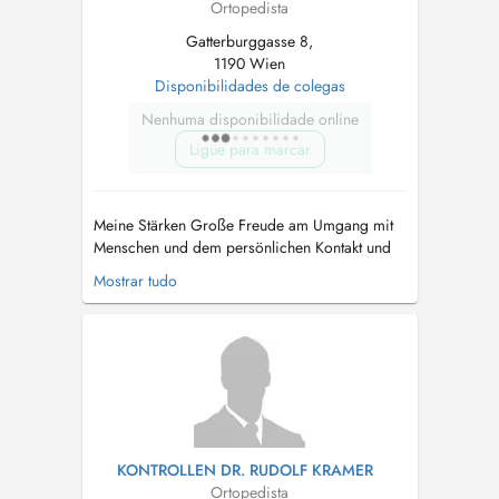
Ortopedista
Gatterburggasse 8,
1190 Wien
Disponibilidades de colegas
Nenhuma disponibilidade online
Ligue para marcar
Meine Stärken Große Freude am Umgang mit
Menschen und dem persönlichen Kontakt und
Gespräch. Hohes Einfühlungsvermögen und
Mostrar tudo
fachliche Kompetenz. Langjährige Erfahrung in
orthopädischer Diagnostik und Therapie.
Gemeinsam mit meinem Mann decken wir ein
großes Spektrum der Orthopädie und
Unfallchi...
KONTROLLEN DR. RUDOLF KRAMER
Ortopedista