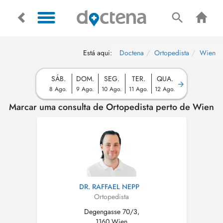
Está aqui:
Doctena
Ortopedista
Wien
SÁB.
DOM.
SEG.
TER.
QUA.
8 Ago.
9 Ago.
10 Ago.
11 Ago.
12 Ago.
Marcar uma consulta de Ortopedista perto de Wien
DR. RAFFAEL NEPP
Ortopedista
Degengasse 70/3,
1160 Wien