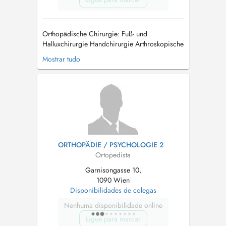
Orthopädische Chirurgie: Fuß- und
Halluxchirurgie Handchirurgie Arthroskopische
Operationen (z.B. Meniskuschirurgie)
Mostrar tudo
Endoprothetik (Kunstgelenke) Ambulante
Operationen OP-Bereich in der Ordination
Konservative Orthopädie: Schmerztherapie
Neuraltherapie Chirotherapie Manuelle Medizin
In...
ORTHOPÄDIE / PSYCHOLOGIE 2
Ortopedista
Garnisongasse 10,
1090 Wien
Disponibilidades de colegas
Nenhuma disponibilidade online
Ligue para marcar