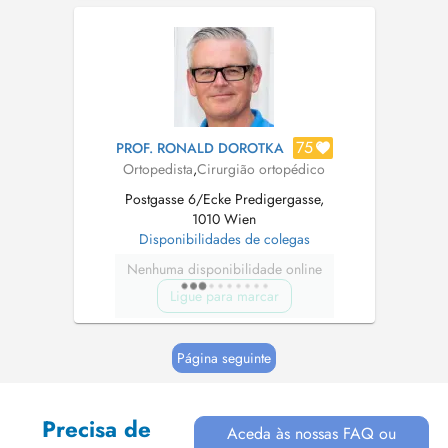
Infiltrationen - Infusionen -
Wirbelsäulendiagnostik und Therapie -
Konservative Arthrosetherapie - Spineliner
Untersuchung/...
75
PROF. RONALD DOROTKA
Ortopedista
,
Cirurgião ortopédico
Postgasse 6/Ecke Predigergasse,
1010 Wien
Disponibilidades de colegas
Nenhuma disponibilidade online
Ligue para marcar
Página seguinte
Precisa de
Aceda às nossas FAQ ou