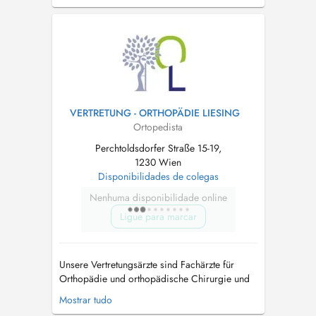
Beratung ohne Zeitdruck. Leistungen: -
Infiltrationen - Infusionen -
Wirbelsäulendiagnostik und Therapie -
Konservative Arthrosetherapie - Spineliner
Untersuchung/...
VERTRETUNG - ORTHOPÄDIE LIESING
Ortopedista
Perchtoldsdorfer Straße 15-19,
1230 Wien
Disponibilidades de colegas
Nenhuma disponibilidade online
Ligue para marcar
Unsere Vertretungsärzte sind Fachärzte für
Orthopädie und orthopädische Chirurgie und
setzen auf persönliche und individuelle
Mostrar tudo
Beratung ohne Zeitdruck. Leistungen: -