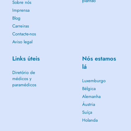
plantão
Sobre nós
Imprensa
Blog
Carreiras
Contacte-nos
Aviso legal
Links úteis
Nós estamos
lá
Diretório de
médicos y
Luxemburgo
paramédicos
Bélgica
Alemanha
Áustria
Suíça
Holanda