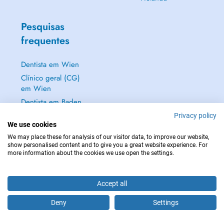
Pesquisas
frequentes
Dentista em Wien
Clínico geral (CG)
em Wien
Dentista em Baden
Dermatologista em
Privacy policy
We use cookies
Baden
We may place these for analysis of our visitor data, to improve our website,
Mostrar tudo →
show personalised content and to give you a great website experience. For
more information about the cookies we use open the settings.
Accept all
EM CASO DE EMERGÊNCIA, CONTACTE : 112
Deny
Settings
Copyright © 2026 - DOCTENA Doctena Austria GmbH, Wien