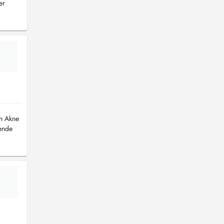
er
on Akne
sende