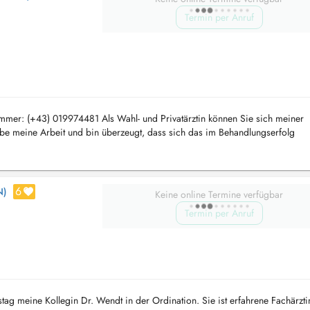
Termin per Anruf
ummer: (+43) 019974481 Als Wahl- und Privatärztin können Sie sich meiner
iebe meine Arbeit und bin überzeugt, dass sich das im Behandlungserfolg
enten glückli...
6
N)
Keine online Termine verfügbar
Termin per Anruf
ag meine Kollegin Dr. Wendt in der Ordination. Sie ist erfahrene Fachärztin