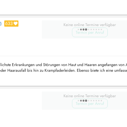
633
)
Keine online Termine verfügbar
Termin per Anruf
edlichste Erkrankungen und Störungen von Haut und Haaren angefangen von 
oder Haarausfall bis hin zu Krampfaderleiden. Ebenso biete ich eine umfas
ffe vor. ...
Keine online Termine verfügbar
Termin per Anruf