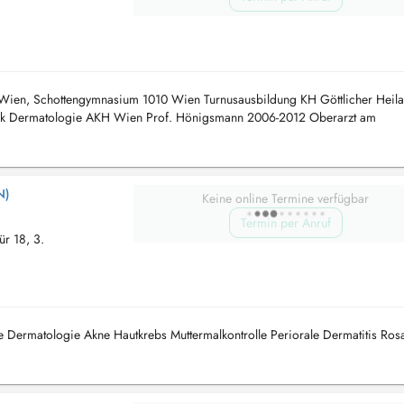
 Wien, Schottengymnasium 1010 Wien Turnusausbildung KH Göttlicher Heil
link Dermatologie AKH Wien Prof. Hönigsmann 2006-2012 Oberarzt am
Dermatologie, Leit...
N)
Keine online Termine verfügbar
Termin per Anruf
ür 18, 3.
matologie Akne Hautkrebs Muttermalkontrolle Periorale Dermatitis Ros