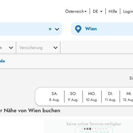
Österreich
DE
Hilfe
Login
×
m
Versicherung
nde
Si
SA.
SO.
MO.
DI.
MI.
8 Aug.
9 Aug.
10 Aug.
11 Aug.
12 Au
der Nähe von Wien buchen
Keine online Termine verfügbar
Termin per Anruf