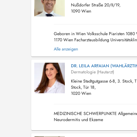
Nußdorfer Straße 20/II/19,
1090 Wien
Geboren in Wien Volksschule Piaristen 1080
1170 Wien Facharztausbildung Universitätsk
Landesklinikum Wiener Neustadt Abteilung für 
Alle anzeigen
DR. LEILA ARFAIAN (WAHLÄRZTI
Dermatologie (Hautarzt)
Kleine Stadtgutgasse 6-8, 3. Stock, T
Stock, Tür 18,
1020 Wien
MEDIZINISCHE SCHWERPUNKTE Allgemeine Der
Neurodermitis und Ekzeme