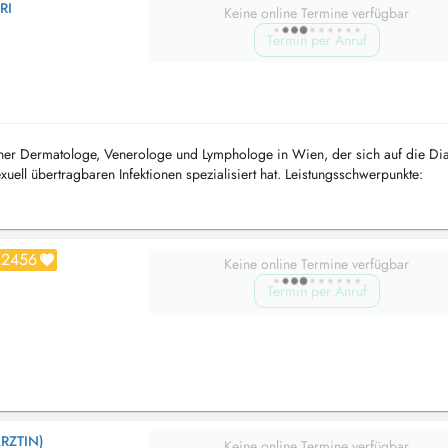
RI
Keine online Termine verfügbar
Termin per Anruf
rener Dermatologe, Venerologe und Lymphologe in Wien, der sich auf die D
ell übertragbaren Infektionen spezialisiert hat. Leistungsschwerpunkte:
 Neurodermiti...
2456
Keine online Termine verfügbar
Termin per Anruf
RZTIN)
Keine online Termine verfügbar