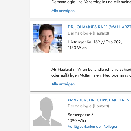
Dermatologie und Venerologie und teilt meinen
ruhigen Art, ihrem klaren diagnostischen Blick
Alle anzeigen
DR. JOHANNES RAFF (WAHLARZT
Dermatologie (Hautarzt)
Hietzinger Kai 169 // Top 202,
1130 Wien
Als Hautarzt in Wien behandle ich unterschi
oder auffälligen Muttermalen, Neurodermitis 
Hautkrebsvorsorge oder nehme operative Eingri
Alle anzeigen
PRIV.-DOZ. DR. CHRISTINE HAFN
Dermatologie (Hautarzt)
Sensengasse 3,
1090 Wien
Verfügbarkeiten der Kollegen