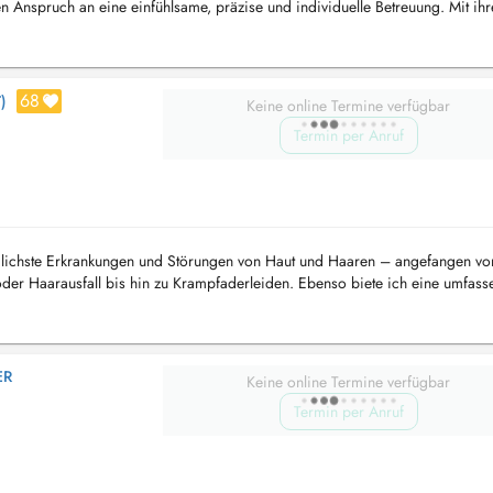
 Anspruch an eine einfühlsame, präzise und individuelle Betreuung. Mit ihr
 un...
68
)
Keine online Termine verfügbar
Termin per Anruf
edlichste Erkrankungen und Störungen von Haut und Haaren – angefangen v
oder Haarausfall bis hin zu Krampfaderleiden. Ebenso biete ich eine umfas
ffe vor. ...
ER
Keine online Termine verfügbar
Termin per Anruf