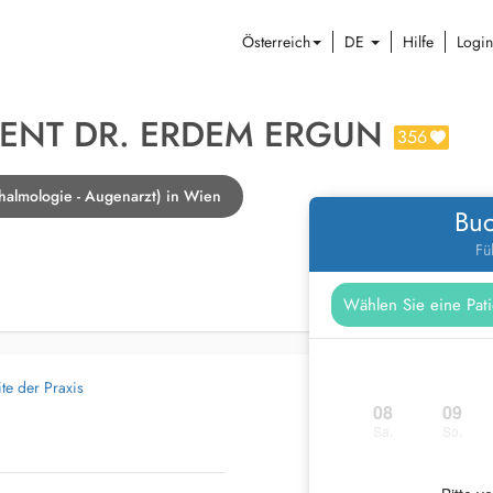
Österreich
DE
Hilfe
Login
ENT DR. ERDEM ERGUN
356
almologie - Augenarzt) in Wien
Buc
Fü
te der Praxis
08
09
Sa.
So.