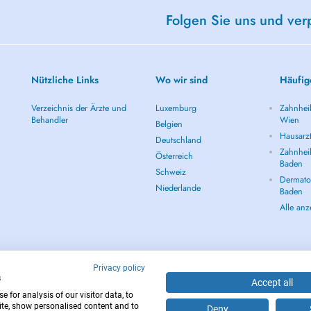
Folgen Sie uns und ver
Nützliche Links
Wo wir sind
Häufig
Verzeichnis der Ärzte und
Luxemburg
Zahnheil
Behandler
Wien
Belgien
Hausarz
Deutschland
Zahnheil
Österreich
Baden
Schweiz
Dermatol
Niederlande
Baden
Alle an
Privacy policy
s
Accept all
 for analysis of our visitor data, to
te, show personalised content and to
Deny